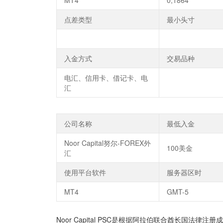
MT4
0,1864
点差类型
最小头寸
入金方式
交易品种
电汇、信用卡、借记卡、电
汇
公司名称
最低入金
Noor Capital努尔-FOREX外
100美金
汇
使用平台软件
服务器区时
MT4
GMT-5
Noor Capital PSC是根据阿拉伯联合酋长国法律注册成立