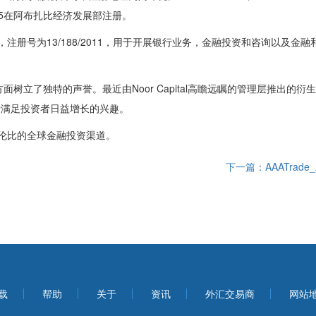
003525在阿布扎比经济发展部注册。
监管，注册号为13/188/2011，用于开展银行业务，金融投资和咨询以及金融
树立了独特的声誉。最近由Noor Capital高瞻远瞩的管理层推出的衍
于满足投资者日益增长的兴趣。
无与伦比的全球金融投资渠道。
下一篇：AAATrade
载
帮助
关于
资讯
外汇交易商
网站